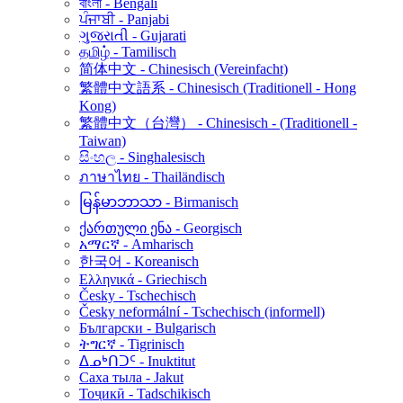
বাংলা - Bengali
ਪੰਜਾਬੀ - Panjabi
ગુજરાતી - Gujarati
தமிழ் - Tamilisch
简体中文 - Chinesisch (Vereinfacht)
繁體中文語系 - Chinesisch (Traditionell - Hong
Kong)
繁體中文（台灣） - Chinesisch - (Traditionell -
Taiwan)
සිංහල - Singhalesisch
ภาษาไทย - Thailändisch
မြန်မာဘာသာ - Birmanisch
ქართული ენა - Georgisch
አማርኛ - Amharisch
한국어 - Koreanisch
Ελληνικά - Griechisch
Česky - Tschechisch
Česky neformální - Tschechisch (informell)
Български - Bulgarisch
ትግርኛ - Tigrinisch
ᐃᓄᒃᑎᑐᑦ - Inuktitut
Саха тыла - Jakut
Тоҷикӣ - Tadschikisch