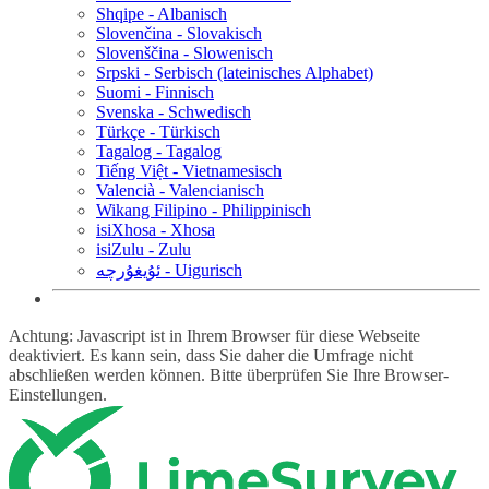
Shqipe - Albanisch
Slovenčina - Slovakisch
Slovenščina - Slowenisch
Srpski - Serbisch (lateinisches Alphabet)
Suomi - Finnisch
Svenska - Schwedisch
Türkçe - Türkisch
Tagalog - Tagalog
Tiếng Việt - Vietnamesisch
Valencià - Valencianisch
Wikang Filipino - Philippinisch
isiXhosa - Xhosa
isiZulu - Zulu
ئۇيغۇرچە - Uigurisch
Achtung: Javascript ist in Ihrem Browser für diese Webseite
deaktiviert. Es kann sein, dass Sie daher die Umfrage nicht
abschließen werden können. Bitte überprüfen Sie Ihre Browser-
Einstellungen.