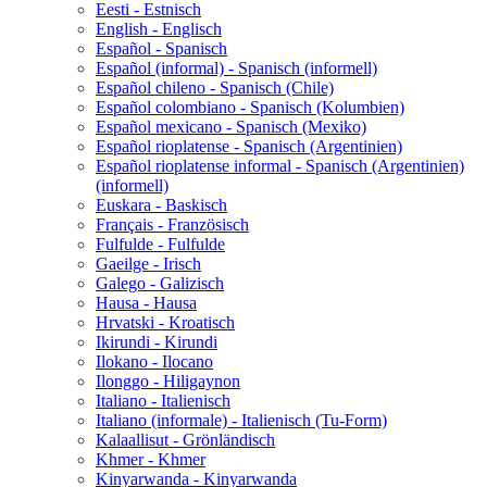
Eesti - Estnisch
English - Englisch
Español - Spanisch
Español (informal) - Spanisch (informell)
Español chileno - Spanisch (Chile)
Español colombiano - Spanisch (Kolumbien)
Español mexicano - Spanisch (Mexiko)
Español rioplatense - Spanisch (Argentinien)
Español rioplatense informal - Spanisch (Argentinien)
(informell)
Euskara - Baskisch
Français - Französisch
Fulfulde - Fulfulde
Gaeilge - Irisch
Galego - Galizisch
Hausa - Hausa
Hrvatski - Kroatisch
Ikirundi - Kirundi
Ilokano - Ilocano
Ilonggo - Hiligaynon
Italiano - Italienisch
Italiano (informale) - Italienisch (Tu-Form)
Kalaallisut - Grönländisch
Khmer - Khmer
Kinyarwanda - Kinyarwanda