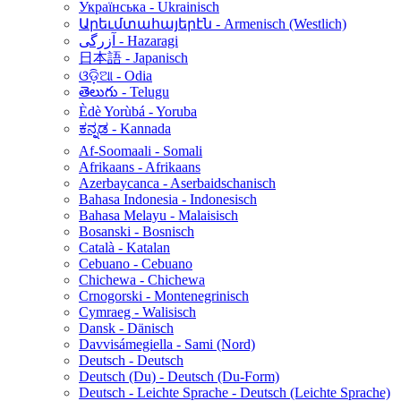
Українська - Ukrainisch
Արեւմտահայերէն - Armenisch (Westlich)
آزرگی - Hazaragi
日本語 - Japanisch
ଓଡ଼ିଆ - Odia
తెలుగు - Telugu
Èdè Yorùbá - Yoruba
ಕನ್ನಡ - Kannada
Af-Soomaali - Somali
Afrikaans - Afrikaans
Azerbaycanca - Aserbaidschanisch
Bahasa Indonesia - Indonesisch
Bahasa Melayu - Malaisisch
Bosanski - Bosnisch
Català - Katalan
Cebuano - Cebuano
Chichewa - Chichewa
Crnogorski - Montenegrinisch
Cymraeg - Walisisch
Dansk - Dänisch
Davvisámegiella - Sami (Nord)
Deutsch - Deutsch
Deutsch (Du) - Deutsch (Du-Form)
Deutsch - Leichte Sprache - Deutsch (Leichte Sprache)