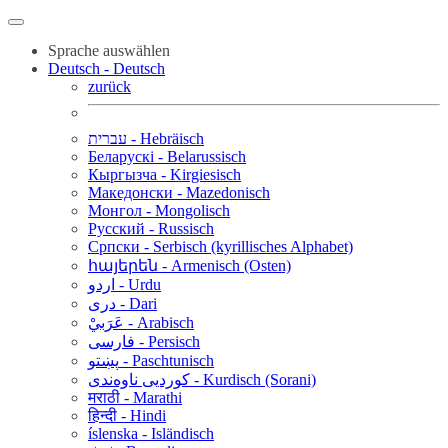
Sprache auswählen
Deutsch - Deutsch
zurück
עברית - Hebräisch
Беларускі - Belarussisch
Кыргызча - Kirgiesisch
Македонски - Mazedonisch
Монгол - Mongolisch
Русский - Russisch
Српски - Serbisch (kyrillisches Alphabet)
հայերեն - Armenisch (Osten)
اردو - Urdu
دری - Dari
عَرَبيْ - Arabisch
فارسی - Persisch
پښتو - Paschtunisch
کوردیی ناوەندی - Kurdisch (Sorani)
मराठी - Marathi
हिन्दी - Hindi
íslenska - Isländisch