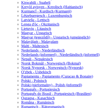
Kiswahili - Suaheli
Kreyòl ayisyen - Kreolisch (Haitianisch)
Kurmancî - Kurdisch (Kurmanji)
Lëtzebuergesch - Luxemburgisch
Latviešu - Lettisch
Lenga d'òc - Okzitanisch
Lietuvių - Litauisch
Magyar - Ungarisch
Magyar (tegeződő) - Ungarisch (umgänglich)
Malayāḷaṁ - Malayalam
Malti - Maltesisch
Nederlands - Niederländisch
Nederlands (informeel) - Niederländisch (informell)
Nepali - Nepalesisch
Norsk Bokmål - Norwegisch (Bokmal)
Norsk Nynorsk - Norwegisch (Nynorsk)
O'zbek - Usbekisch
Papiamentu - Papiamento (Curaçao & Bonaire)
Polski - Polnisch
Polski (nieformalny) - Polish (informell)
Português - Portugiesisch
Português do Brasil - Portugiesisch (Brasilien)
Qazaqşa - Kasachisch
Româna - Rumänisch
Rumantsch - Rätoromanisch